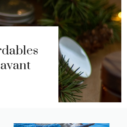
rdables
 avant