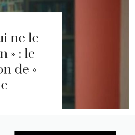
i ne le
 » : le
on de «
ie