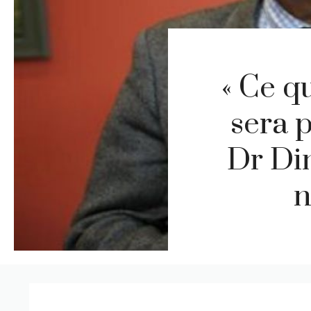
« Ce q
sera p
Dr Din
n