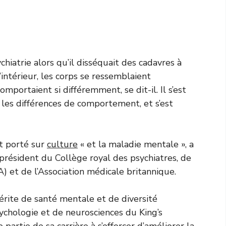
ychiatrie alors qu’il disséquait des cadavres à
’intérieur, les corps se ressemblaient
mportaient si différemment, se dit-il. Il s’est
t les différences de comportement, et s’est
nt porté sur
culture
« et la maladie mentale », a
résident du Collège royal des psychiatres, de
) et de l’Association médicale britannique.
rite de santé mentale et de diversité
psychologie et de neurosciences du King’s
artie de sa carrière à s’efforcer d’améliorer la