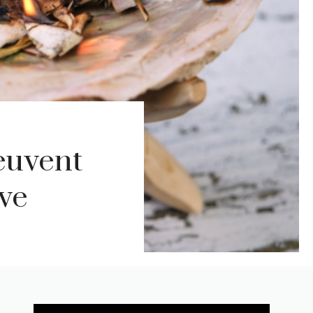
euvent
ive