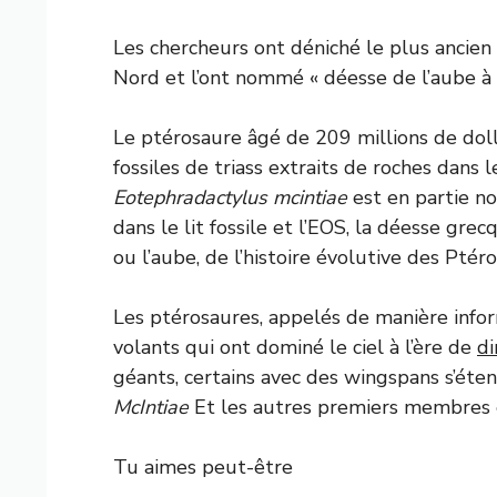
Les chercheurs ont déniché le plus ancie
Nord et l’ont nommé « déesse de l’aube à a
Le ptérosaure âgé de 209 millions de dolla
fossiles de triass extraits de roches dans l
Eotephradactylus mcintiae
est en partie n
dans le lit fossile et l’EOS, la déesse grec
ou l’aube, de l’histoire évolutive des Ptér
Les ptérosaures, appelés de manière info
volants qui ont dominé le ciel à l’ère de
di
géants, certains avec des wingspans s’ét
McIntiae
Et les autres premiers membres 
Tu aimes peut-être