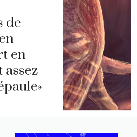
s de
ien
rt en
t assez
 épaule»