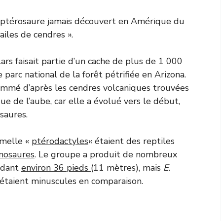
n ptérosaure jamais découvert en Amérique du
iles de cendres ».
rs faisait partie d’un cache de plus de 1 000
e parc national de la forêt pétrifiée en Arizona.
ommé d’après les cendres volcaniques trouvées
que de l’aube, car elle a évolué vers le début,
osaures.
rmelle «
ptérodactyles
« étaient des reptiles
nosaures
. Le groupe a produit de nombreux
endant
environ 36 pieds
(11 mètres), mais
E.
étaient minuscules en comparaison.