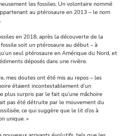
igneusement les fossiles. Un volontaire nommé
appartenant au ptérosaure en 2013 – le nom
.
ossiles en 2018, après la découverte de la
 fossile soit un ptérosaure au début – à
 qu’un seul ptérosaure en Amérique du Nord, et
sédiments déposés dans une rivière.
re, mes doutes ont été mis au repos – les
choire étaient incontestablement d’un
le plus surpris par le fait qu’une mâchoire
vait pas été détruite par le mouvement du
ossilisée, ce qui suggère que le lit d’os à
on unique. »
nouveaux arrivants évolutifs, tels que les