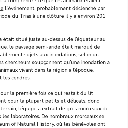
nt à comprendre ce que les animaux étaient
se
L’événement, probablement déclenché par
iode du Trias à une clôture il y a environ 201
ona était situé juste au-dessus de l’équateur au
oque, le paysage semi-aride était marqué de
bablement sujets aux inondations, selon un
es chercheurs soupçonnent qu’une inondation a
nimaux vivant dans la région à l’époque,
 les cendres.
ur la première fois ce qui restait du lit
nt pour la plupart petits et délicats, donc
 terrain, l’équipe a extrait de gros morceaux de
ns les laboratoires. De nombreux morceaux se
um of Natural History, où les bénévoles ont