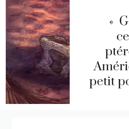
« G
ce
ptér
Amériq
petit p