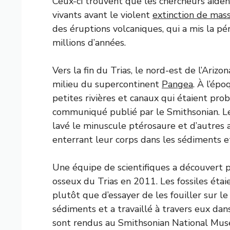
Ceux-ci trouvent que les chercheurs aide
vivants avant le violent
extinction de mas
des éruptions volcaniques, qui a mis la pér
millions d’années.
Vers la fin du Trias, le nord-est de l’Ariz
milieu du supercontinent
Pangea
. À l’ép
petites rivières et canaux qui étaient pro
communiqué publié par le Smithsonian. L
lavé le minuscule ptérosaure et d’autres a
enterrant leur corps dans les sédiments et
Une équipe de scientifiques a découvert po
osseux du Trias en 2011. Les fossiles étaie
plutôt que d’essayer de les fouiller sur le
sédiments et a travaillé à travers eux da
sont rendus au Smithsonian National Muse