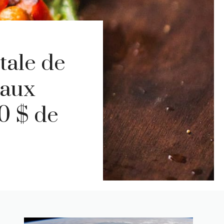
otale de
 aux
0 $ de