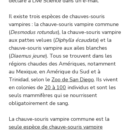
déclaré à Live Science dans un e-mail.
Il existe trois espèces de chauves-souris
vampires : la chauve-souris vampire commune
(
Desmodus rotundus
), la chauve-souris vampire
aux pattes velues (
Diphylla écaudata
) et la
chauve-souris vampire aux ailes blanches
(
Diaemus jeune
).
Tous se trouvent dans les
régions chaudes des Amériques, notamment
au Mexique, en Amérique du Sud et à
Trinidad, selon le
Zoo de San Diego
. Ils vivent
en colonies de
20 à 100
individus et sont les
seuls mammifères qui se nourrissent
obligatoirement de sang.
La chauve-souris vampire commune est la
seule espèce de chauve-souris vampire