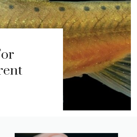
’or
rent