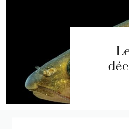
Le
déc