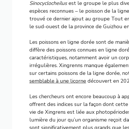
Sinocyclocheilus
est le groupe le plus div
espèces reconnues – le poisson de la ligne
trouvé ce dernier ajout au groupe
Tout en
le sud-ouest de la province de Guizhou en
Les poissons en ligne dorée sont de mani
diffère des poissons connues en ligne do
caractéristiques, notamment avoir un corp
irrégulières. Xingrenns manque égalemen
sur certains poissons de la ligne dorée,
semblable à une licorne
découvert en 202
Les chercheurs ont encore beaucoup à app
offrent des indices sur la façon dont cett
vie de Xingrens est liée aux photopériode
lumière du jour qu’un organisme reçoit da
sont significativement plus grands que le