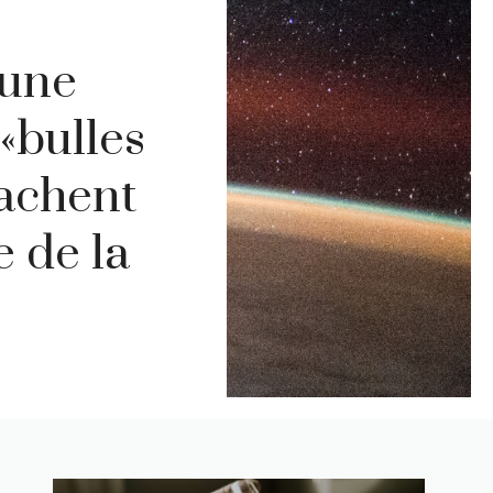
 une
«bulles
cachent
 de la