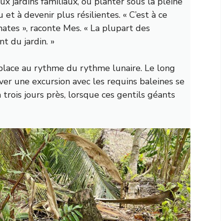
x jardins familiaux, où planter sous la pleine
 et à devenir plus résilientes. « C’est à ce
es », raconte Mes. « La plupart des
t du jardin. »
place au rythme du rythme lunaire. Le long
er une excursion avec les requins baleines se
à trois jours près, lorsque ces gentils géants