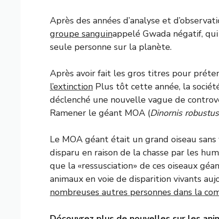
Après des années d’analyse et d’observati
groupe sanguin
appelé Gwada négatif, qui 
seule personne sur la planète.
Après avoir fait les gros titres pour prét
l’extinction
Plus tôt cette année, la sociét
déclenché une nouvelle vague de controver
Ramener le géant MOA (
Dinornis robustus
Le MOA géant était un grand oiseau sans v
disparu en raison de la chasse par les huma
que la «ressusciation» de ces oiseaux géa
animaux en voie de disparition vivants auj
nombreuses autres personnes dans la com
Découvrez plus de nouvelles sur les an