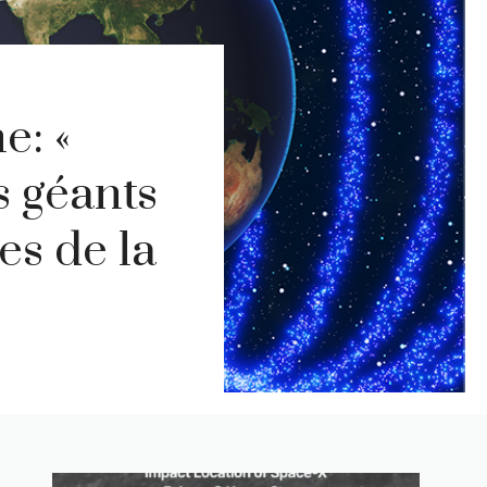
e: «
s géants
es de la