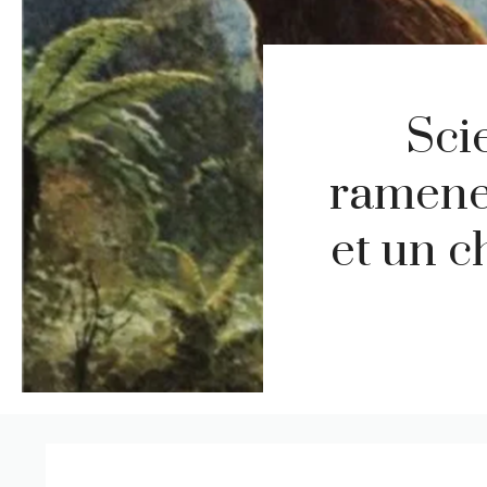
Sci
ramener
et un c