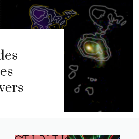
des
les
vers