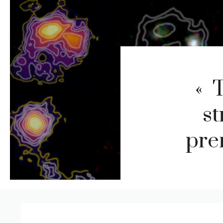
« 
st
pre