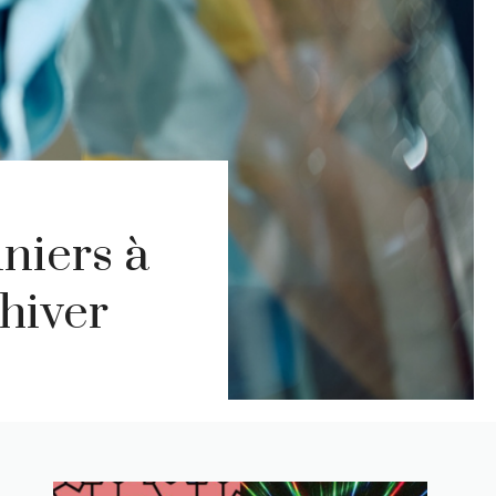
niers à
’hiver