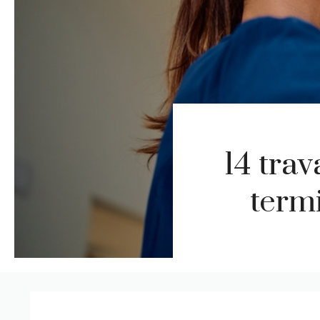
14 tra
termi