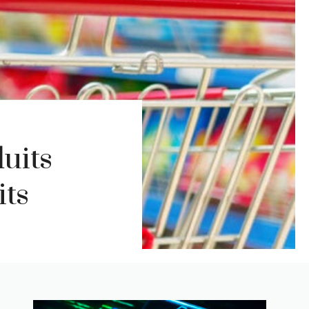
uits
its