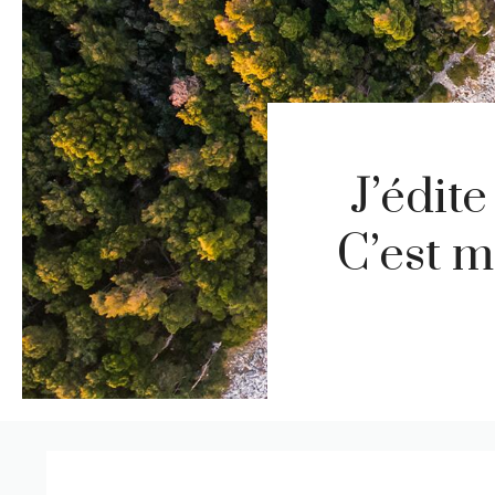
J’édit
C’est m