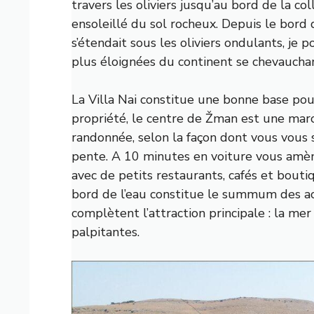
travers les oliviers jusqu’au bord de la col
ensoleillé du sol rocheux. Depuis le bord 
s’étendait sous les oliviers ondulants, je po
plus éloignées du continent se chevaucha
La Villa Nai constitue une bonne base pour
propriété, le centre de Žman est une ma
randonnée, selon la façon dont vous vous 
pente. A 10 minutes en voiture vous amèn
avec de petits restaurants, cafés et bouti
bord de l’eau constitue le summum des acti
complètent l’attraction principale : la me
palpitantes.