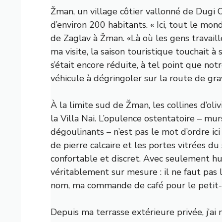
Žman, un village côtier vallonné de Dug
d’environ 200 habitants. « Ici, tout le mon
de Zaglav à Žman. «Là où les gens travaille
ma visite, la saison touristique touchait à s
s’était encore réduite, à tel point que no
véhicule à dégringoler sur la route de grav
À la limite sud de Žman, les collines d’oli
la Villa Nai. L’opulence ostentatoire – mu
dégoulinants – n’est pas le mot d’ordre ici 
de pierre calcaire et les portes vitrées d
confortable et discret. Avec seulement hui
véritablement sur mesure : il ne faut pa
nom, ma commande de café pour le petit-d
Depuis ma terrasse extérieure privée, j’ai