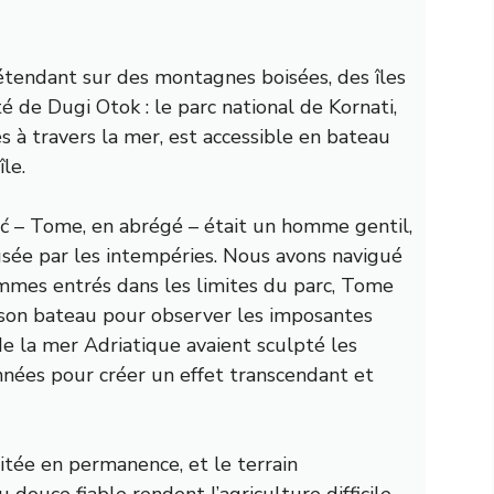
’étendant sur des montagnes boisées, des îles
té de Dugi Otok : le parc national de Kornati,
és à travers la mer, est accessible en bateau
le.
ić – Tome, en abrégé – était un homme gentil,
usée par les intempéries. Nous avons navigué
mmes entrés dans les limites du parc, Tome
 son bateau pour observer les imposantes
 de la mer Adriatique avaient sculpté les
années pour créer un effet transcendant et
itée en permanence, et le terrain
ouce fiable rendent l’agriculture difficile.