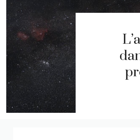
L’
dan
pr