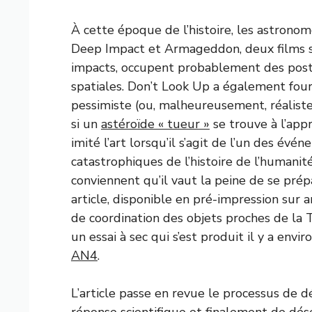
À cette époque de l’histoire, les astrono
Deep Impact et Armageddon, deux films s
impacts, occupent probablement des post
spatiales. Don’t Look Up a également fou
pessimiste (ou, malheureusement, réaliste 
si un
astéroïde « tueur »
se trouve à l’ap
imité l’art lorsqu’il s’agit de l’un des év
catastrophiques de l’histoire de l’humanit
conviennent qu’il vaut la peine de se pré
article, disponible en pré-impression sur
de coordination des objets proches de la 
un essai à sec qui s’est produit il y a env
AN4
.
L’article passe en revue le processus de dé
réponse scientifique et finalement de dés