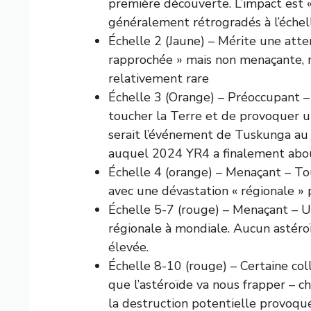
première découverte. L’impact est 
généralement rétrogradés à l’échel
Échelle 2 (Jaune) – Mérite une att
rapprochée » mais non menaçante, m
relativement rare
Échelle 3 (Orange) – Préoccupant –
toucher la Terre et de provoquer u
serait l’événement de Tuskunga au 
auquel 2024 YR4 a finalement abou
Échelle 4 (orange) – Menaçant – To
avec une dévastation « régionale » 
Échelle 5-7 (rouge) – Menaçant – U
régionale à mondiale. Aucun astéroï
élevée.
Échelle 8-10 (rouge) – Certaine coll
que l’astéroïde va nous frapper –
la destruction potentielle provoquée