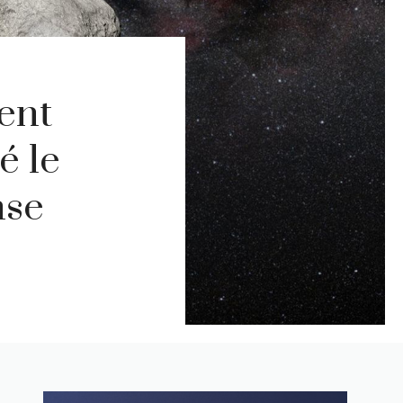
ent
é le
nse