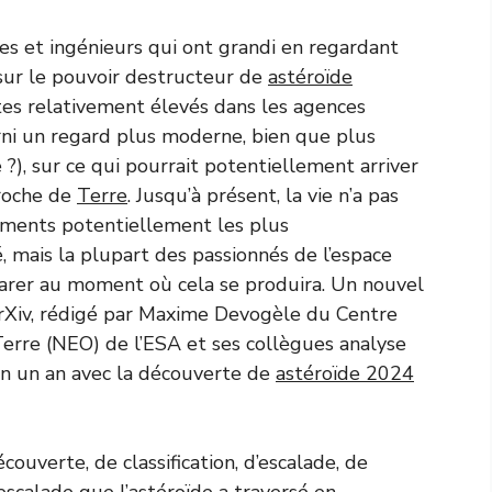
mes et ingénieurs qui ont grandi en regardant
ur le pouvoir destructeur de
astéroïde
es relativement élevés dans les agences
rni un regard plus moderne, bien que plus
?), sur ce qui pourrait potentiellement arriver
proche de
Terre
. Jusqu’à présent, la vie n’a pas
énements potentiellement les plus
é, mais la plupart des passionnés de l’espace
parer au moment où cela se produira. Un nouvel
 arXiv, rédigé par Maxime Devogèle du Centre
Terre (NEO) de l’ESA et ses collègues analyse
iron un an avec la découverte de
astéroïde 2024
couverte, de classification, d’escalade, de
escalade que l’astéroïde a traversé en