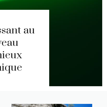
ssant au
veau
mieux
mique