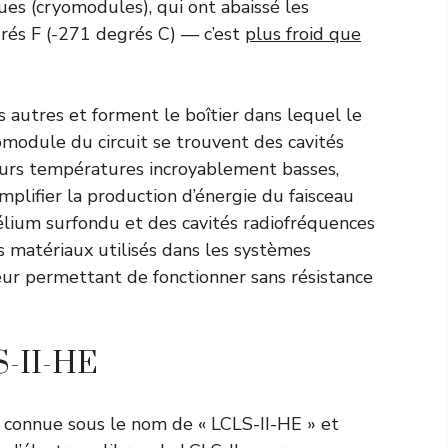
es (cryomodules), qui ont abaissé les
rés F (-271 degrés C) — c’est
plus froid que
 autres et forment le boîtier dans lequel le
omodule du circuit se trouvent des cavités
 leurs températures incroyablement basses,
plifier la production d’énergie du faisceau
élium surfondu et des cavités radiofréquences
es matériaux utilisés dans les systèmes
leur permettant de fonctionner sans résistance
S-II-HE
t connue sous le nom de « LCLS-II-HE » et