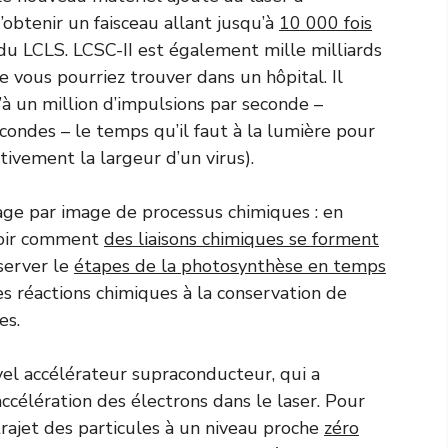
obtenir un faisceau allant jusqu’à
10 000 fois
du LCLS. LCSC-II est également mille milliards
 vous pourriez trouver dans un hôpital. Il
’à un million d’impulsions par seconde –
ndes – le temps qu’il faut à la lumière pour
ivement la largeur d’un virus).
mage par image de processus chimiques : en
 voir comment
des liaisons chimiques se forment
server le
étapes de la photosynthèse en temps
es réactions chimiques à la conservation de
es.
vel accélérateur supraconducteur, qui a
célération des électrons dans le laser. Pour
le trajet des particules à un niveau proche
zéro