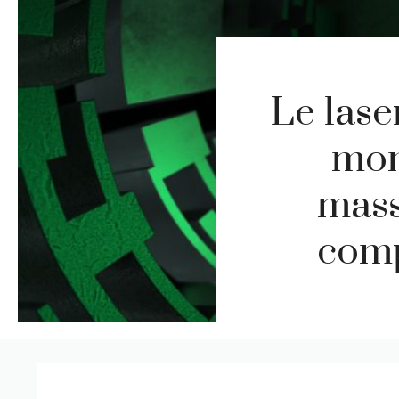
Le lase
mon
mass
comp