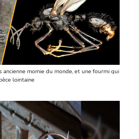
us ancienne momie du monde, et une fourmi qui
pèce lointaine