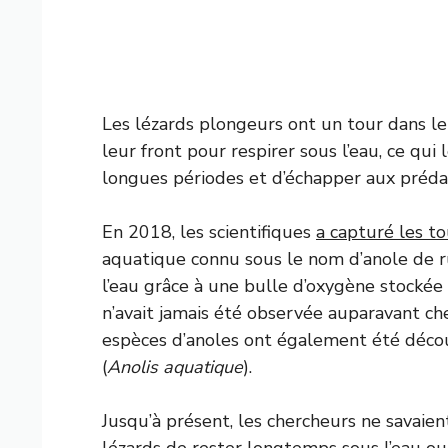
Les lézards plongeurs ont un tour dans leur
leur front pour respirer sous l’eau, ce q
longues périodes et d’échapper aux prédat
En 2018, les scientifiques
a capturé les t
aquatique connu sous le nom d’anole de r
l’eau grâce à une bulle d’oxygène stocké
n’avait jamais été observée auparavant che
espèces d’anoles ont également été décou
(
Anolis aquatique
).
Jusqu’à présent, les chercheurs ne savaien
lézards de rester longtemps sous l’eau o