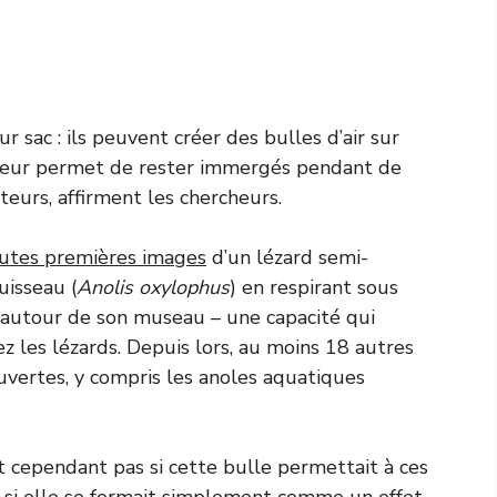
 sac : ils peuvent créer des bulles d’air sur
ui leur permet de rester immergés pendant de
eurs, affirment les chercheurs.
outes premières images
d’un lézard semi-
uisseau (
Anolis oxylophus
) en respirant sous
e autour de son museau – une capacité qui
z les lézards. Depuis lors, au moins 18 autres
vertes, y compris les anoles aquatiques
t cependant pas si cette bulle permettait à ces
u si elle se formait simplement comme un effet