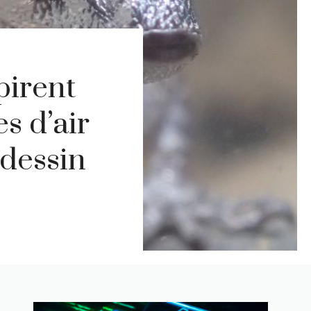
pirent
s d’air
 dessin