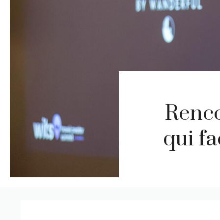
Renco
qui f