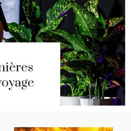
nières
voyage