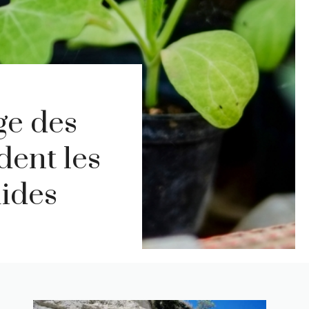
ge des
dent les
uides