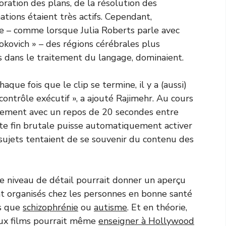
ration des plans, de la résolution des
ations étaient très actifs. Cependant,
le – comme lorsque Julia Roberts parle avec
okovich » – des régions cérébrales plus
s dans le traitement du langage, dominaient.
que fois que le clip se termine, il y a (aussi)
ntrôle exécutif », a ajouté Rajimehr. Au cours
quement avec un repos de 20 secondes entre
te fin brutale puisse automatiquement activer
 sujets tentaient de se souvenir du contenu des
e niveau de détail pourrait donner un aperçu
nt organisés chez les personnes en bonne santé
es que
schizophrénie
ou
autisme
. Et en théorie,
ux films pourrait même
enseigner à Hollywood