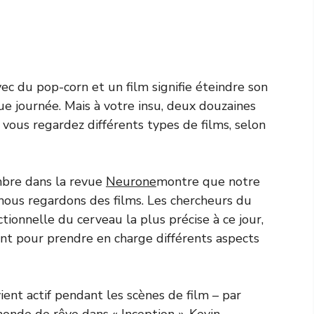
ec du pop-corn et un film signifie éteindre son
e journée. Mais à votre insu, deux douzaines
 vous regardez différents types de films, selon
mbre dans la revue
Neurone
montre que notre
nous regardons des films. Les chercheurs du
tionnelle du cerveau la plus précise à ce jour,
vent pour prendre en charge différents aspects
vient actif pendant les scènes de film – par
nde de rêve dans « Inception », Kevin