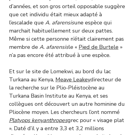
d’années, et son gros orteil opposable suggère
que cet individu était mieux adapté à
l’escalade que
A. afarensis
une espèce qui
marchait habituellement sur deux pattes.
Même si cette personne n’était clairement pas
membre de
A. afarensis
le «
Pied de Burtele
»
n’a pas encore été attribué à une espèce.
Et sur le site de Lomekwi, au bord du lac
Turkana au Kenya,
Meave Leakey
directeur de
la recherche sur le Plio-Pléistocène au
Turkana Basin Institute au Kenya, et ses
collègues ont découvert un autre hominine du
Pliocène moyen. Les chercheurs l’ont nommé
Platyops kenyanthropes
grec pour « visage plat
». Daté d’il y a entre 3,3 et 3,2 millions