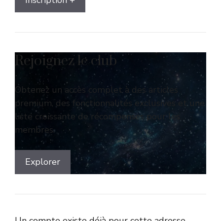
Inscription +
Rejoignez le club
Obtenez un accès complet à des articles
premium, des fonctionnalités exclusives et une
liste croissante de récompenses pour les
membres.
Explorer
Un compte existe déjà pour cette adresse