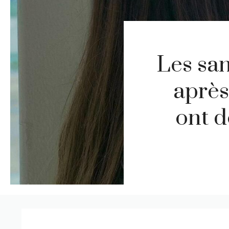
Les san
après
ont d