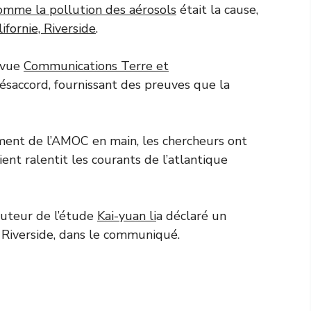
omme la pollution des aérosols
était la cause,
ifornie, Riverside
.
revue
Communications Terre et
désaccord, fournissant des preuves que la
ment de l’AMOC en main, les chercheurs ont
ent ralentit les courants de l’atlantique
-auteur de l’étude
Kai-yuan li
a déclaré un
à Riverside, dans le communiqué.