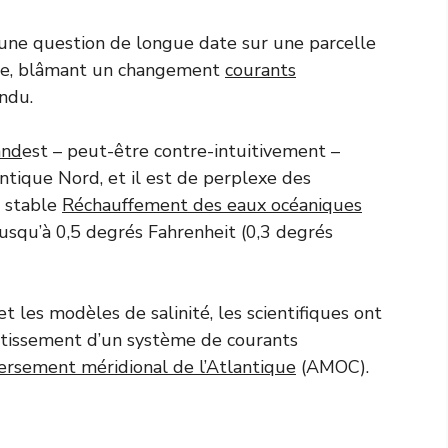
une question de longue date sur une parcelle
ique, blâmant un changement
courants
ndu.
and
est – peut-être contre-intuitivement –
ntique Nord, et il est de perplexe des
e stable
Réchauffement des eaux océaniques
 jusqu’à 0,5 degrés Fahrenheit (0,3 degrés
t les modèles de salinité, les scientifiques ont
entissement d’un système de courants
versement méridional de l’Atlantique
(AMOC).