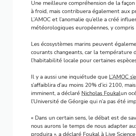
Une meilleure compréhension de la façon
à froid, mais contribuera également aux p
L’AMOC et l’anomalie qu’elle a créé influe
météorologiques européennes, y compris le
Les écosystèmes marins peuvent égalemen
courants changeants, car la température d
l’habitabilité locale pour certaines espèces
Il y a aussi une inquiétude que
L’AMOC s’e
s’affaiblira d’au moins 20% d’ici 2100, mais
imminent, a déclaré
Nicholas Foukal
un océ
l’Université de Géorgie qui n’a pas été im
« Dans un certain sens, le débat est de sav
nous aurons le temps de nous adapter aux 
produira », a déclaré Foukal à Live Science