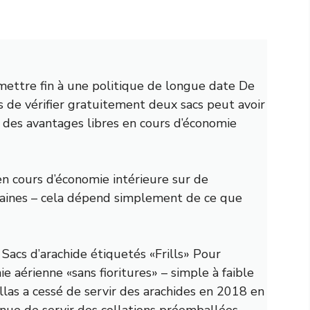
mettre fin à une politique de longue date
De
s de vérifier gratuitement deux sacs peut avoir
e des avantages libres en cours d’économie
s en cours d’économie intérieure sur de
aines – cela dépend simplement de ce que
r
Sacs d’arachide étiquetés «Frills»
Pour
e aérienne «sans fioritures» – simple à faible
las a cessé de servir des arachides en 2018 en
inue de servir des collations préemballées