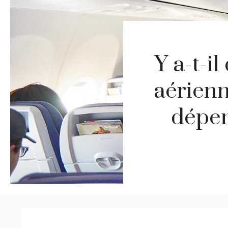
Y a-t-i
aérienn
dépen