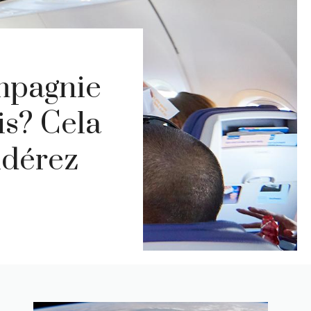
ompagnie
is? Cela
idérez