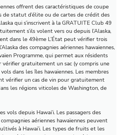
nnes offrent des caractéristiques de coupe
s de statut d’élite ou de cartes de crédit des
Alaska qui s’inscrivent à la GRATUITE
Club 49
itement s’ils volent vers ou depuis l’Alaska,
ent dans le 49
ème
L’État peut vérifier trois
r l’Alaska des compagnies aériennes hawaïennes,
waïen
Programme, qui permet aux résidents
r vérifier gratuitement un sac (y compris une
s vols dans les îles hawaïennes. Les membres
t vérifier un
cas de vin
pour gratuitement
ns les régions viticoles de Washington, de
es vols depuis Hawai’i. Les passagers des
es compagnies aériennes hawaïennes peuvent
ultivés à Hawai’i. Les types de fruits et les