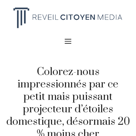
Aller
au
contenu
MENU
Colorez-nous
impressionnés par ce
petit mais puissant
projecteur d’étoiles
domestique, désormais 20
% moins cher