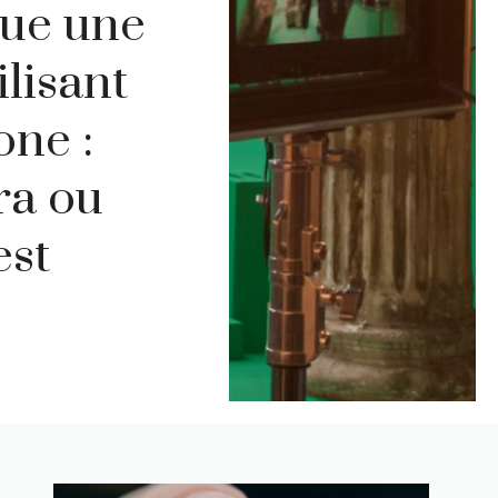
tue une
lisant
ne :
ra ou
est