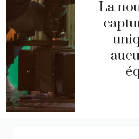
La nou
captu
uni
aucu
éq