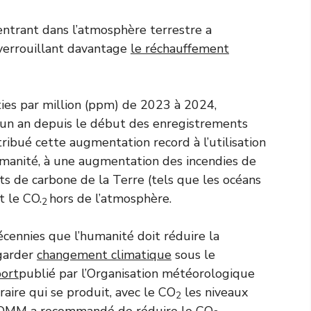
entrant dans l’atmosphère terrestre a
verrouillant davantage
le réchauffement
ies par million (ppm) de 2023 à 2024,
 un an depuis le début des enregistrements
ibué cette augmentation record à l’utilisation
umanité, à une augmentation des incendies de
ts de carbone de la Terre (tels que les océans
t le CO.
hors de l’atmosphère.
2
écennies que l’humanité doit réduire la
garder
changement climatique
sous le
ort
publié par l’Organisation météorologique
aire qui se produit, avec le CO
les niveaux
2
’OMM a recommandé de réduire le CO