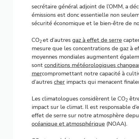
secrétaire général adjoint de l’OMM, a dé
émissions est donc essentielle non seulem
sécurité économique et le bien-être de 
CO
et d’autres
gaz à effet de serre
capter
2
mesure que les concentrations de gaz à e
moyennes mondiales augmentent égalem
sont
conditions météorologiques changea
mer
compromettant notre capacité à cultiv
d’autres
cher
impacts qui menacent finale
Les climatologues considèrent le CO
être
2
impact sur le climat. Il est responsable d’
effet de serre sur notre atmosphère depui
océanique et atmosphérique
(NOAA).