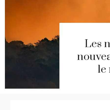
Les n
nouvea
le