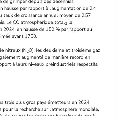
sé de grimper depuis des décennies.
 hausse par rapport à l’augmentation de 2,4
u taux de croissance annuel moyen de 2,57
nie. Le CO atmosphérique total
la
2
en 2024, en hausse de 152 % par rapport au
stimée avant 1750.
yde nitreux (N
O), les deuxième et troisième gaz
2
t également augmenté de manière record en
ort à leurs niveaux préindustriels respectifs,
 les trois plus gros pays émetteurs en 2024,
s pour la recherche sur l’atmosphère mondiale
.