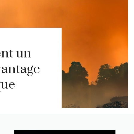
ent un
vantage
que