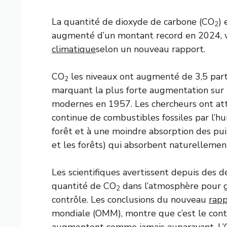
La quantité de dioxyde de carbone (CO
) 
2
augmenté d’un montant record en 2024, 
climatique
selon un nouveau rapport.
CO
les niveaux ont augmenté de 3,5 part
2
marquant la plus forte augmentation sur
modernes en 1957. Les chercheurs ont attr
continue de combustibles fossiles par l’h
forêt et à une moindre absorption des pui
et les forêts) qui absorbent naturellemen
Les scientifiques avertissent depuis des d
quantité de CO
dans l’atmosphère pour 
2
contrôle. Les conclusions du nouveau
rapp
mondiale (OMM), montre que c’est le contr
augmentent comme jamais auparavant. L