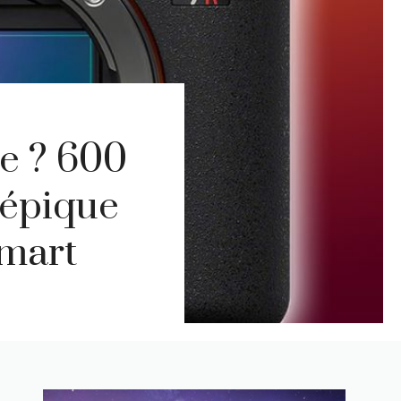
le ? 600
 épique
lmart