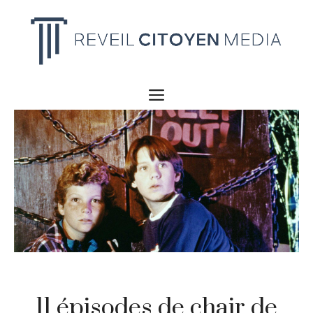
Aller
au
contenu
MENU
11 épisodes de chair de