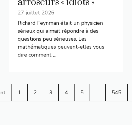
arroseurs « idiots »
27 juillet 2026
Richard Feynman était un physicien
sérieux qui aimait répondre à des
questions peu sérieuses. Les
mathématiques peuvent-elles vous
dire comment ...
nt
1
2
3
4
5
…
545