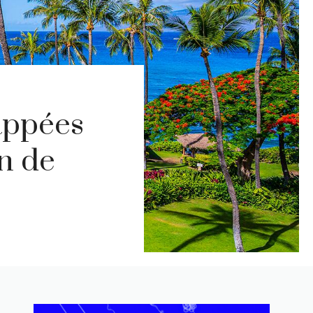
appées
n de