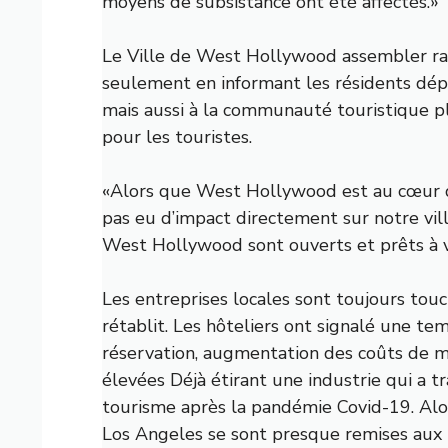
moyens de subsistance ont été affectés.»
Le
Ville de West Hollywood
assembler r
seulement en informant les résidents dépl
mais aussi à la communauté touristique plu
pour les touristes.
«Alors que West Hollywood est au cœur d
pas eu d’impact directement sur notre vil
West Hollywood sont ouverts et prêts à vou
Les entreprises locales sont toujours touc
rétablit. Les hôteliers ont signalé une t
réservation, augmentation des coûts de m
élevées
Déjà étirant une industrie qui a t
tourisme après la pandémie Covid-19. Alor
Los Angeles se sont presque remises aux 